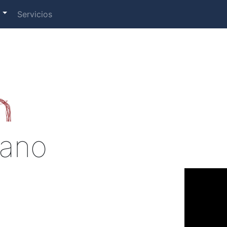
s
Servicios
jano