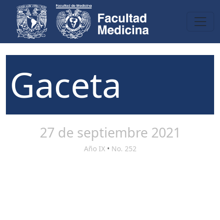
Gaceta
27 de septiembre 2021
Año IX
•
No. 252