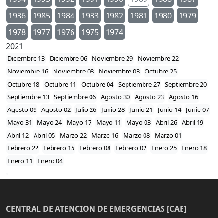
1986
1985
1984
1983
1982
1981
1980
1979
1978
1977
1976
1975
1974
2021
Diciembre 13
Diciembre 06
Noviembre 29
Noviembre 22
Noviembre 16
Noviembre 08
Noviembre 03
Octubre 25
Octubre 18
Octubre 11
Octubre 04
Septiembre 27
Septiembre 20
Septiembre 13
Septiembre 06
Agosto 30
Agosto 23
Agosto 16
Agosto 09
Agosto 02
Julio 26
Junio 28
Junio 21
Junio 14
Junio 07
Mayo 31
Mayo 24
Mayo 17
Mayo 11
Mayo 03
Abril 26
Abril 19
Abril 12
Abril 05
Marzo 22
Marzo 16
Marzo 08
Marzo 01
Febrero 22
Febrero 15
Febrero 08
Febrero 02
Enero 25
Enero 18
Enero 11
Enero 04
CENTRAL DE ATENCION DE EMERGENCIAS [CAE]