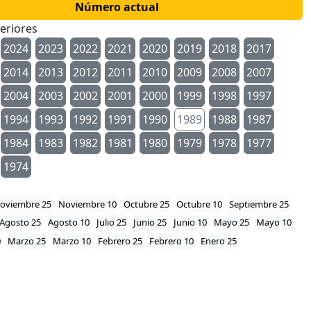
Número actual
eriores
2024
2023
2022
2021
2020
2019
2018
2017
2014
2013
2012
2011
2010
2009
2008
2007
2004
2003
2002
2001
2000
1999
1998
1997
1994
1993
1992
1991
1990
1989
1988
1987
1984
1983
1982
1981
1980
1979
1978
1977
1974
oviembre 25
Noviembre 10
Octubre 25
Octubre 10
Septiembre 25
Agosto 25
Agosto 10
Julio 25
Junio 25
Junio 10
Mayo 25
Mayo 10
0
Marzo 25
Marzo 10
Febrero 25
Febrero 10
Enero 25