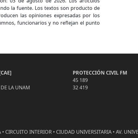
ón: 03 de agosto de 2026. Los artículos
ndo la fuente. Los textos son producto de
producen las opiniones expresadas por los
umnos, funcionarios y no reflejan el punto
CAE]
PROTECCIÓN CIVIL FM
45 189
 DE LA UNAM
32 419
• CIRCUITO INTERIOR • CIUDAD UNIVERSITARIA • AV. UNIVE