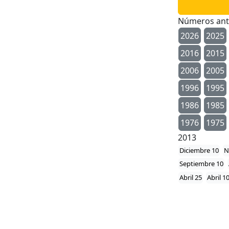
Números ant
2026
2025
2016
2015
2006
2005
1996
1995
1986
1985
1976
1975
2013
Diciembre 10
N
Septiembre 10
Abril 25
Abril 1