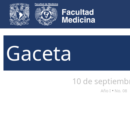
Gaceta
10 de septiemb
Año I
•
No. 08