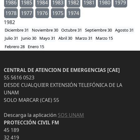
1986
1985
1984
1983
1982
1981
1980
1979
1978
1977
1976
1975
1974
1982
Diciembre 31
Noviembre 30
Octubre 31
Septiembre 30
Agosto 31
Julio 31
Junio 30
Mayo 31
Abril 30
Marzo 31
Marzo 15
Febrero 28
Enero 15
CENTRAL DE ATENCION DE EMERGENCIAS [CAE]
55 5616 0523
DESDE CUALQUIER EXTENSIÓN TELEFÓNICA DE LA
UNAM
SOLO MARCAR (CAE) 55
Descarga la aplicación
SOS UNAM
PROTECCIÓN CIVIL FM
45 189
32 419