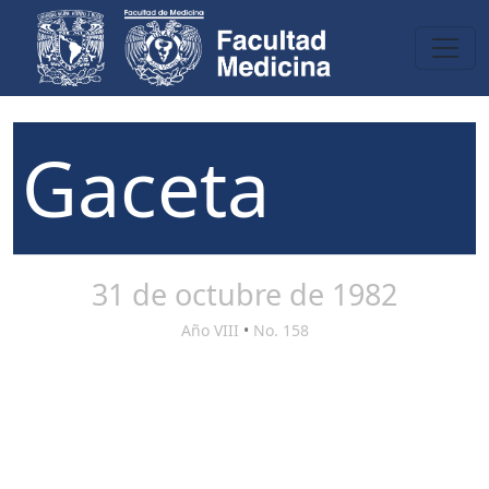
Gaceta
31 de octubre de 1982
Año VIII
•
No. 158