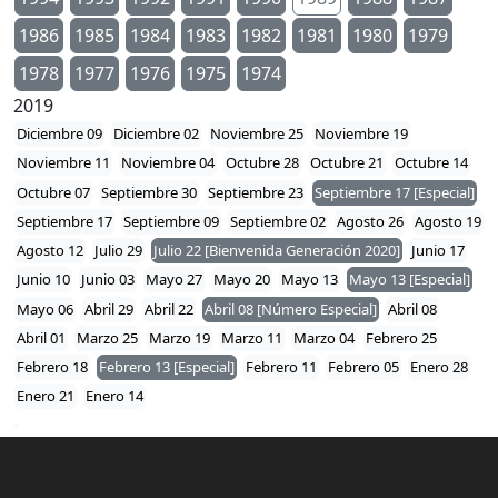
1986
1985
1984
1983
1982
1981
1980
1979
1978
1977
1976
1975
1974
2019
Diciembre 09
Diciembre 02
Noviembre 25
Noviembre 19
Noviembre 11
Noviembre 04
Octubre 28
Octubre 21
Octubre 14
Octubre 07
Septiembre 30
Septiembre 23
Septiembre 17 [Especial]
Septiembre 17
Septiembre 09
Septiembre 02
Agosto 26
Agosto 19
Agosto 12
Julio 29
Julio 22 [Bienvenida Generación 2020]
Junio 17
Junio 10
Junio 03
Mayo 27
Mayo 20
Mayo 13
Mayo 13 [Especial]
Mayo 06
Abril 29
Abril 22
Abril 08 [Número Especial]
Abril 08
Abril 01
Marzo 25
Marzo 19
Marzo 11
Marzo 04
Febrero 25
Febrero 18
Febrero 13 [Especial]
Febrero 11
Febrero 05
Enero 28
Enero 21
Enero 14