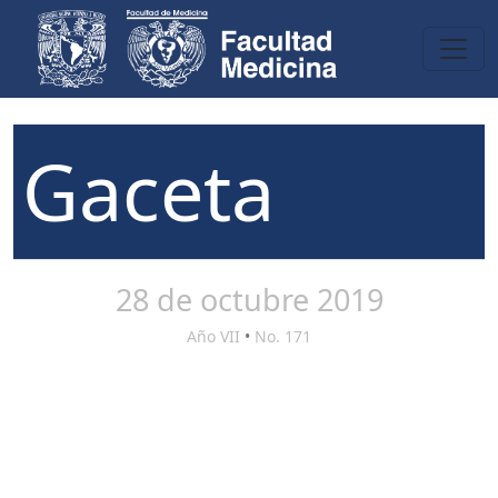
Gaceta
28 de octubre 2019
Año VII
•
No. 171