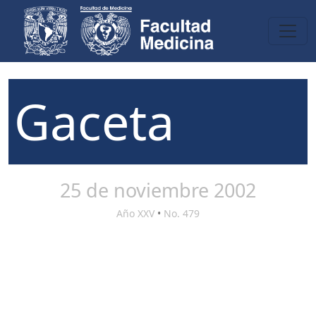
Gaceta
25 de noviembre 2002
Año XXV
•
No. 479