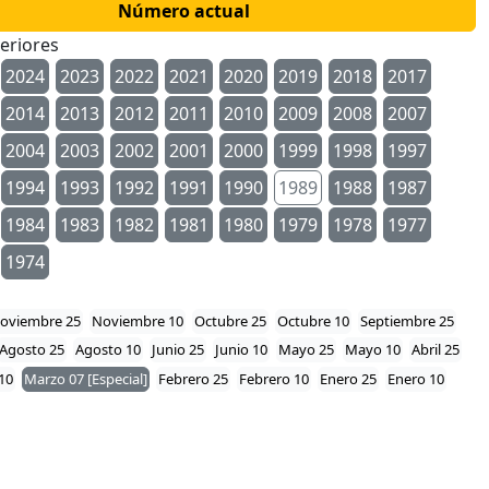
Número actual
eriores
2024
2023
2022
2021
2020
2019
2018
2017
2014
2013
2012
2011
2010
2009
2008
2007
2004
2003
2002
2001
2000
1999
1998
1997
1994
1993
1992
1991
1990
1989
1988
1987
1984
1983
1982
1981
1980
1979
1978
1977
1974
oviembre 25
Noviembre 10
Octubre 25
Octubre 10
Septiembre 25
Agosto 25
Agosto 10
Junio 25
Junio 10
Mayo 25
Mayo 10
Abril 25
10
Marzo 07 [Especial]
Febrero 25
Febrero 10
Enero 25
Enero 10