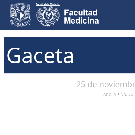
Gaceta
25 de noviembr
Año IV
•
No. 70