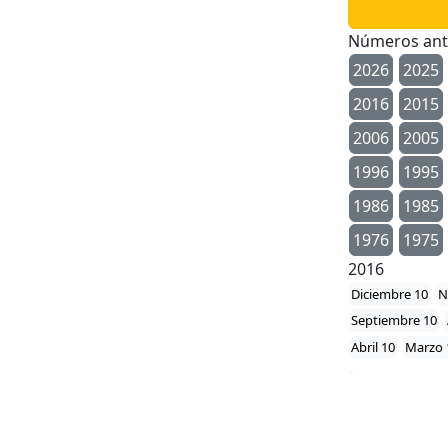
Números ant
2026
2025
2016
2015
2006
2005
1996
1995
1986
1985
1976
1975
2016
Diciembre 10
N
Septiembre 10
Abril 10
Marzo 