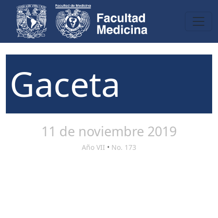
Gaceta
11 de noviembre 2019
Año VII
•
No. 173