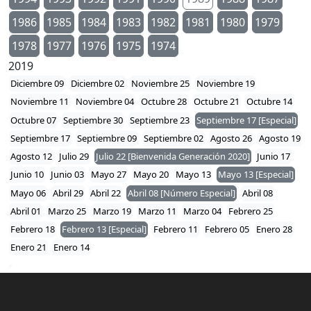
1986
1985
1984
1983
1982
1981
1980
1979
1978
1977
1976
1975
1974
2019
Diciembre 09
Diciembre 02
Noviembre 25
Noviembre 19
Noviembre 11
Noviembre 04
Octubre 28
Octubre 21
Octubre 14
Octubre 07
Septiembre 30
Septiembre 23
Septiembre 17 [Especial]
Septiembre 17
Septiembre 09
Septiembre 02
Agosto 26
Agosto 19
Agosto 12
Julio 29
Julio 22 [Bienvenida Generación 2020]
Junio 17
Junio 10
Junio 03
Mayo 27
Mayo 20
Mayo 13
Mayo 13 [Especial]
Mayo 06
Abril 29
Abril 22
Abril 08 [Número Especial]
Abril 08
Abril 01
Marzo 25
Marzo 19
Marzo 11
Marzo 04
Febrero 25
Febrero 18
Febrero 13 [Especial]
Febrero 11
Febrero 05
Enero 28
Enero 21
Enero 14