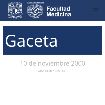
Gaceta
10 de noviembre 2000
Año XXIII
•
No. 440