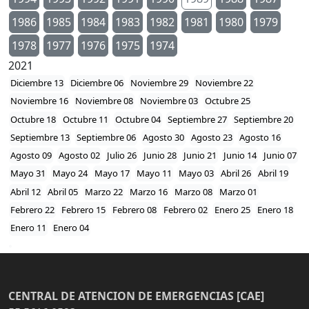
1986
1985
1984
1983
1982
1981
1980
1979
1978
1977
1976
1975
1974
2021
Diciembre 13
Diciembre 06
Noviembre 29
Noviembre 22
Noviembre 16
Noviembre 08
Noviembre 03
Octubre 25
Octubre 18
Octubre 11
Octubre 04
Septiembre 27
Septiembre 20
Septiembre 13
Septiembre 06
Agosto 30
Agosto 23
Agosto 16
Agosto 09
Agosto 02
Julio 26
Junio 28
Junio 21
Junio 14
Junio 07
Mayo 31
Mayo 24
Mayo 17
Mayo 11
Mayo 03
Abril 26
Abril 19
Abril 12
Abril 05
Marzo 22
Marzo 16
Marzo 08
Marzo 01
Febrero 22
Febrero 15
Febrero 08
Febrero 02
Enero 25
Enero 18
Enero 11
Enero 04
CENTRAL DE ATENCION DE EMERGENCIAS [CAE]