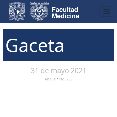
Gaceta
31 de mayo 2021
Año IX
•
No. 238