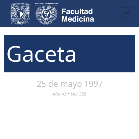
Gaceta
25 de mayo 1997
Año XX
•
No. 385