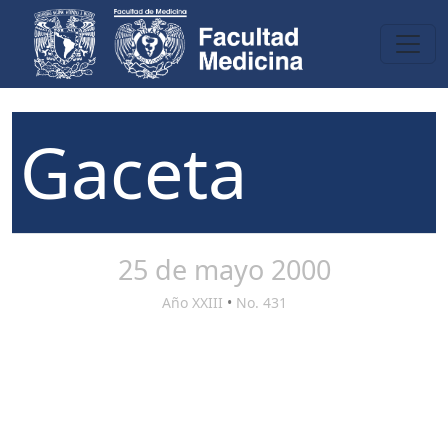
Gaceta
25 de mayo 2000
Año XXIII
•
No. 431