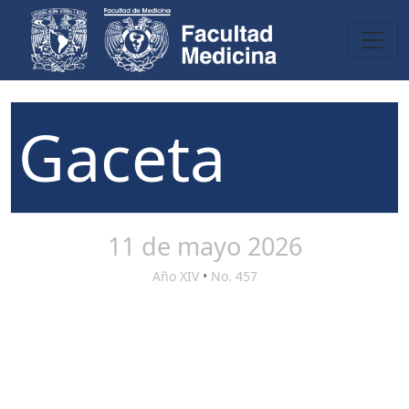
Gaceta
11 de mayo 2026
Año XIV
•
No. 457