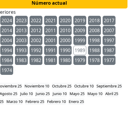
Número actual
eriores
2024
2023
2022
2021
2020
2019
2018
2017
2014
2013
2012
2011
2010
2009
2008
2007
2004
2003
2002
2001
2000
1999
1998
1997
1994
1993
1992
1991
1990
1989
1988
1987
1984
1983
1982
1981
1980
1979
1978
1977
1974
oviembre 25
Noviembre 10
Octubre 25
Octubre 10
Septiembre 25
Agosto 25
Julio 10
Junio 25
Junio 10
Mayo 25
Mayo 10
Abril 25
25
Marzo 10
Febrero 25
Febrero 10
Enero 25