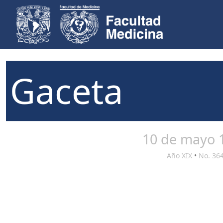
Gaceta
10 de mayo 
Año XIX
•
No. 36