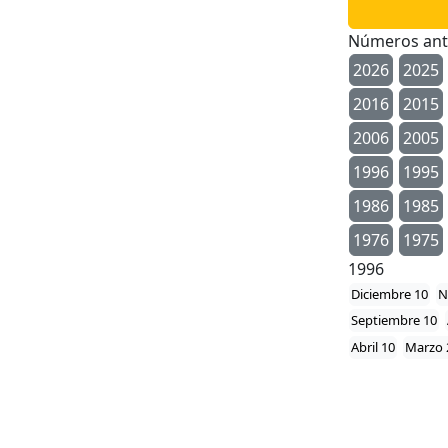
Números ant
2026
2025
2016
2015
2006
2005
1996
1995
1986
1985
1976
1975
1996
Diciembre 10
N
Septiembre 10
Abril 10
Marzo 