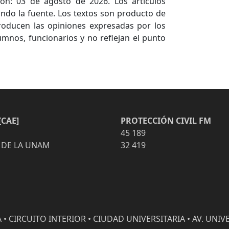
ón: 03 de agosto de 2026. Los artículos
ndo la fuente. Los textos son producto de
producen las opiniones expresadas por los
umnos, funcionarios y no reflejan el punto
CAE]
PROTECCIÓN CIVIL FM
45 189
 DE LA UNAM
32 419
• CIRCUITO INTERIOR • CIUDAD UNIVERSITARIA • AV. UNIVE