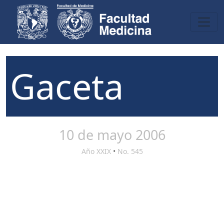
Gaceta
10 de mayo 2006
Año XXIX
•
No. 545