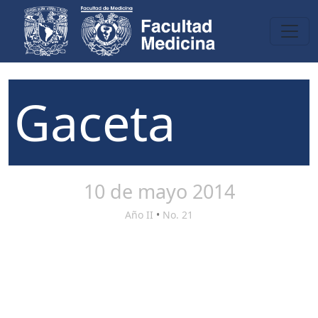
Gaceta
10 de mayo 2014
Año II
•
No. 21