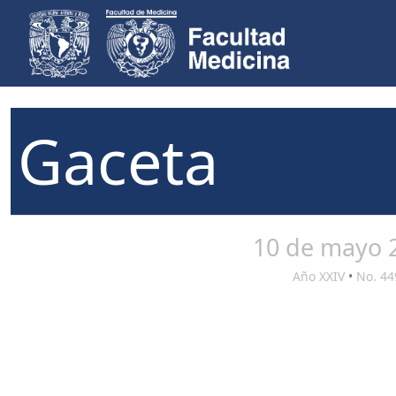
Gaceta
10 de mayo 
Año XXIV
•
No. 44