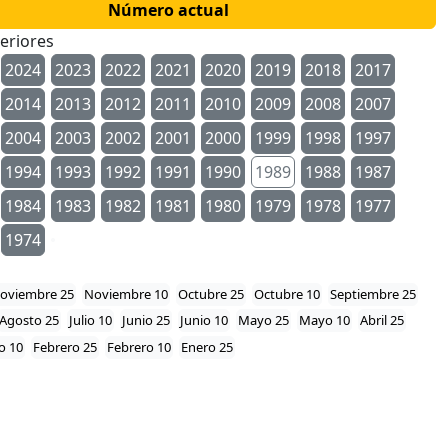
Número actual
eriores
2024
2023
2022
2021
2020
2019
2018
2017
2014
2013
2012
2011
2010
2009
2008
2007
2004
2003
2002
2001
2000
1999
1998
1997
1994
1993
1992
1991
1990
1989
1988
1987
1984
1983
1982
1981
1980
1979
1978
1977
1974
oviembre 25
Noviembre 10
Octubre 25
Octubre 10
Septiembre 25
Agosto 25
Julio 10
Junio 25
Junio 10
Mayo 25
Mayo 10
Abril 25
o 10
Febrero 25
Febrero 10
Enero 25