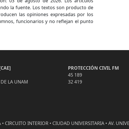
ón: 03 de agosto de 2026. Los artículos
ndo la fuente. Los textos son producto de
producen las opiniones expresadas por los
umnos, funcionarios y no reflejan el punto
CAE]
PROTECCIÓN CIVIL FM
45 189
 DE LA UNAM
32 419
• CIRCUITO INTERIOR • CIUDAD UNIVERSITARIA • AV. UNIVE