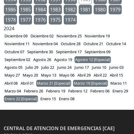
1986
1985
1984
1983
1982
1981
1980
1979
1978
1977
1976
1975
1974
2024
Diciembre 09
Diciembre 02
Noviembre 25
Noviembre 19
Noviembre 11
Noviembre 04
Octubre 28
Octubre 21
Octubre 14
Octubre 07
Septiembre 30
Septiembre 17
Septiembre 09
Septiembre 02
Agosto 26
Agosto 19
Agosto 12 [Especial]
Agosto 05
Julio 29
Julio 22
Junio 24
Junio 17
Junio 10
Junio 03
Mayo 27
Mayo 20
Mayo 13
Mayo 06
Abril 29
Abril 22
Abril 15
Abril 08
Abril 01
Marzo 21 [Especial]
Marzo 19 [Especial]
Marzo 11
Marzo 04
Febrero 26
Febrero 19
Febrero 12
Febrero 06
Enero 29
Enero 22 [Especial]
Enero 15
Enero 08
CENTRAL DE ATENCION DE EMERGENCIAS [CAE]