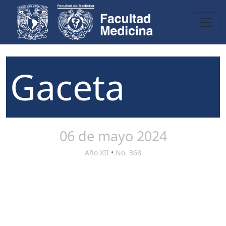
Gaceta
06 de mayo 2024
Año XII
•
No. 368