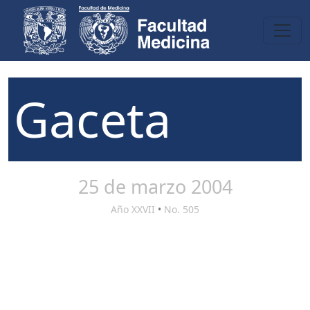
Gaceta
25 de marzo 2004
Año XXVII
•
No. 505