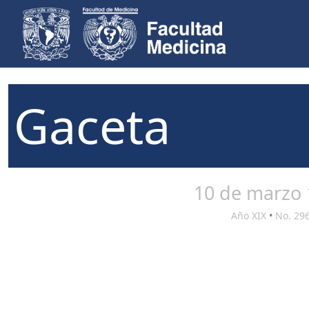
Gaceta
10 de marzo 
Año XIX
•
No. 29