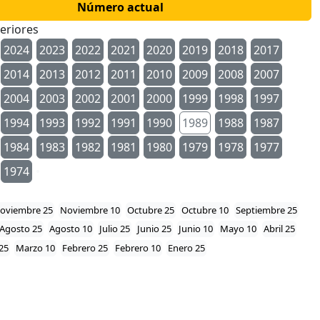
Número actual
eriores
2024
2023
2022
2021
2020
2019
2018
2017
2014
2013
2012
2011
2010
2009
2008
2007
2004
2003
2002
2001
2000
1999
1998
1997
1994
1993
1992
1991
1990
1989
1988
1987
1984
1983
1982
1981
1980
1979
1978
1977
1974
oviembre 25
Noviembre 10
Octubre 25
Octubre 10
Septiembre 25
Agosto 25
Agosto 10
Julio 25
Junio 25
Junio 10
Mayo 10
Abril 25
25
Marzo 10
Febrero 25
Febrero 10
Enero 25