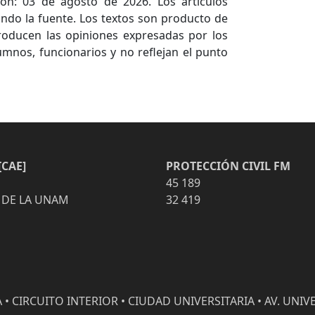
ón: 03 de agosto de 2026. Los artículos
ndo la fuente. Los textos son producto de
producen las opiniones expresadas por los
umnos, funcionarios y no reflejan el punto
CAE]
PROTECCIÓN CIVIL FM
45 189
 DE LA UNAM
32 419
• CIRCUITO INTERIOR • CIUDAD UNIVERSITARIA • AV. UNIVE