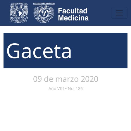
Gaceta
09 de marzo 2020
Año VIII
•
No. 186