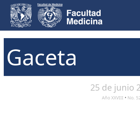
Gaceta
25 de junio 
Año XXVIII
•
No. 5