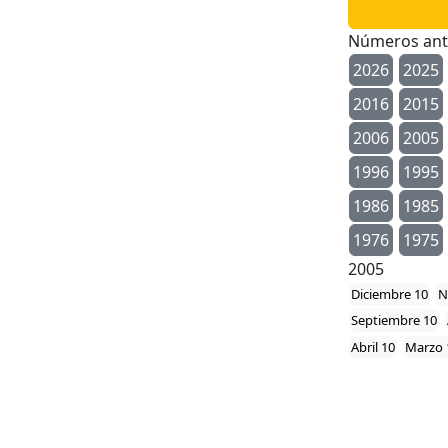
Números ant
2026
2025
2016
2015
2006
2005
1996
1995
1986
1985
1976
1975
2005
Diciembre 10
N
Septiembre 10
Abril 10
Marzo 