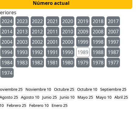
Número actual
eriores
2024
2023
2022
2021
2020
2019
2018
2017
2014
2013
2012
2011
2010
2009
2008
2007
2004
2003
2002
2001
2000
1999
1998
1997
1994
1993
1992
1991
1990
1989
1988
1987
1984
1983
1982
1981
1980
1979
1978
1977
1974
oviembre 25
Noviembre 10
Octubre 25
Octubre 10
Septiembre 25
Agosto 25
Agosto 10
Junio 25
Junio 10
Mayo 25
Mayo 10
Abril 25
10
Febrero 25
Febrero 10
Enero 25