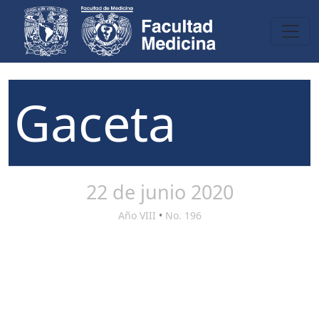
Gaceta
22 de junio 2020
Año VIII
•
No. 196