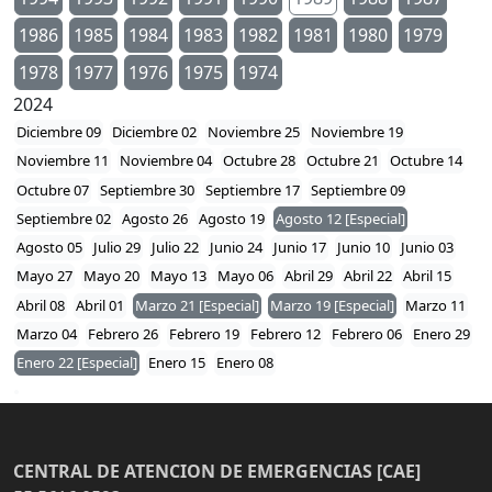
1986
1985
1984
1983
1982
1981
1980
1979
1978
1977
1976
1975
1974
2024
Diciembre 09
Diciembre 02
Noviembre 25
Noviembre 19
Noviembre 11
Noviembre 04
Octubre 28
Octubre 21
Octubre 14
Octubre 07
Septiembre 30
Septiembre 17
Septiembre 09
Septiembre 02
Agosto 26
Agosto 19
Agosto 12 [Especial]
Agosto 05
Julio 29
Julio 22
Junio 24
Junio 17
Junio 10
Junio 03
Mayo 27
Mayo 20
Mayo 13
Mayo 06
Abril 29
Abril 22
Abril 15
Abril 08
Abril 01
Marzo 21 [Especial]
Marzo 19 [Especial]
Marzo 11
Marzo 04
Febrero 26
Febrero 19
Febrero 12
Febrero 06
Enero 29
Enero 22 [Especial]
Enero 15
Enero 08
CENTRAL DE ATENCION DE EMERGENCIAS [CAE]