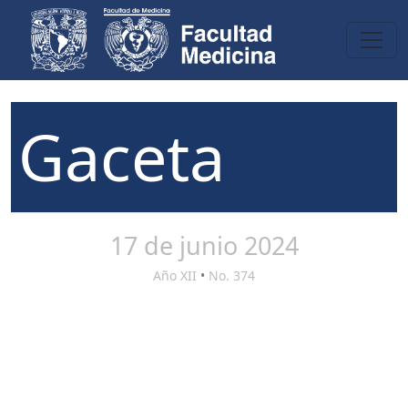
Gaceta
17 de junio 2024
Año XII
•
No. 374