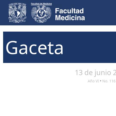
Gaceta
13 de junio 
Año VI
•
No. 116