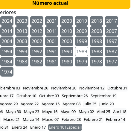
Número actual
eriores
2024
2023
2022
2021
2020
2019
2018
2017
2014
2013
2012
2011
2010
2009
2008
2007
2004
2003
2002
2001
2000
1999
1998
1997
1994
1993
1992
1991
1990
1989
1988
1987
1984
1983
1982
1981
1980
1979
1978
1977
1974
iciembre 03
Noviembre 26
Noviembre 20
Noviembre 12
Octubre 31
ubre 17
Octubre 10
Octubre 03
Septiembre 26
Septiembre 19
Agosto 29
Agosto 22
Agosto 15
Agosto 08
Julio 25
Junio 20
06
Mayo 30
Mayo 23
Mayo 16
Mayo 09
Mayo 02
Abril 25
Abril 18
4
Marzo 21
Marzo 14
Marzo 07
Febrero 28
Febrero 21
Febrero 14
ro 31
Enero 24
Enero 17
Enero 10 [Especial]