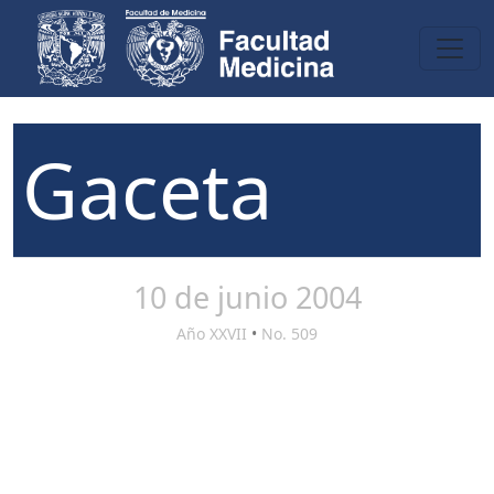
Gaceta
10 de junio 2004
Año XXVII
•
No. 509