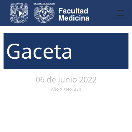
Gaceta
06 de junio 2022
Año X
•
No. 284