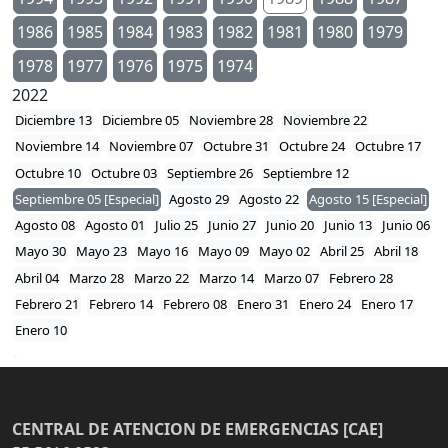
1986
1985
1984
1983
1982
1981
1980
1979
1978
1977
1976
1975
1974
2022
Diciembre 13
Diciembre 05
Noviembre 28
Noviembre 22
Noviembre 14
Noviembre 07
Octubre 31
Octubre 24
Octubre 17
Octubre 10
Octubre 03
Septiembre 26
Septiembre 12
Septiembre 05 [Especial]
Agosto 29
Agosto 22
Agosto 15 [Especial]
Agosto 08
Agosto 01
Julio 25
Junio 27
Junio 20
Junio 13
Junio 06
Mayo 30
Mayo 23
Mayo 16
Mayo 09
Mayo 02
Abril 25
Abril 18
Abril 04
Marzo 28
Marzo 22
Marzo 14
Marzo 07
Febrero 28
Febrero 21
Febrero 14
Febrero 08
Enero 31
Enero 24
Enero 17
Enero 10
CENTRAL DE ATENCION DE EMERGENCIAS [CAE]