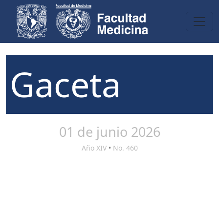
Gaceta
01 de junio 2026
Año XIV
•
No. 460