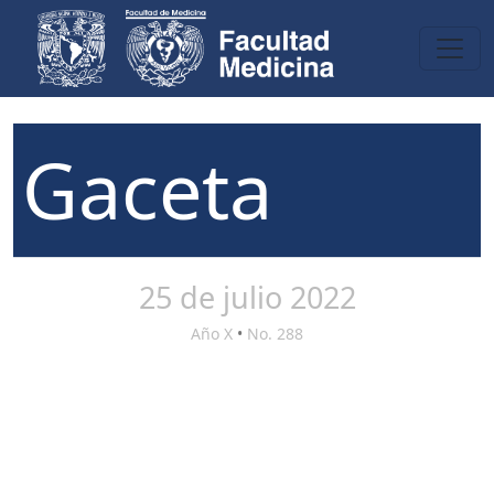
Gaceta
25 de julio 2022
Año X
•
No. 288