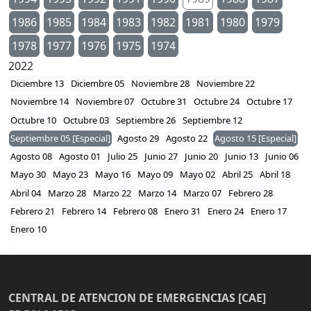
1986
1985
1984
1983
1982
1981
1980
1979
1978
1977
1976
1975
1974
2022
Diciembre 13
Diciembre 05
Noviembre 28
Noviembre 22
Noviembre 14
Noviembre 07
Octubre 31
Octubre 24
Octubre 17
Octubre 10
Octubre 03
Septiembre 26
Septiembre 12
Septiembre 05 [Especial]
Agosto 29
Agosto 22
Agosto 15 [Especial]
Agosto 08
Agosto 01
Julio 25
Junio 27
Junio 20
Junio 13
Junio 06
Mayo 30
Mayo 23
Mayo 16
Mayo 09
Mayo 02
Abril 25
Abril 18
Abril 04
Marzo 28
Marzo 22
Marzo 14
Marzo 07
Febrero 28
Febrero 21
Febrero 14
Febrero 08
Enero 31
Enero 24
Enero 17
Enero 10
CENTRAL DE ATENCION DE EMERGENCIAS [CAE]