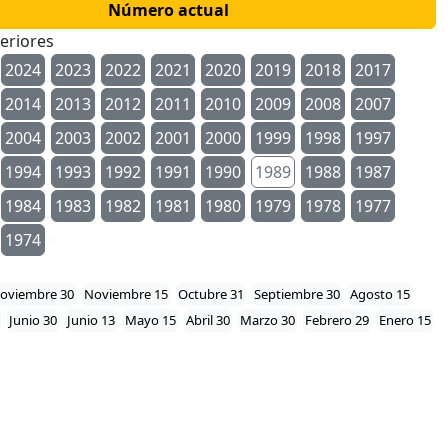
Número actual
eriores
2024
2023
2022
2021
2020
2019
2018
2017
2014
2013
2012
2011
2010
2009
2008
2007
2004
2003
2002
2001
2000
1999
1998
1997
1994
1993
1992
1991
1990
1989
1988
1987
1984
1983
1982
1981
1980
1979
1978
1977
1974
oviembre 30
Noviembre 15
Octubre 31
Septiembre 30
Agosto 15
Junio 30
Junio 13
Mayo 15
Abril 30
Marzo 30
Febrero 29
Enero 15