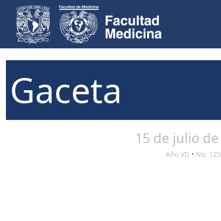
Gaceta
15 de julio de
Año VII
•
No. 125