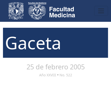
Gaceta
25 de febrero 2005
Año XXVIII
•
No. 522