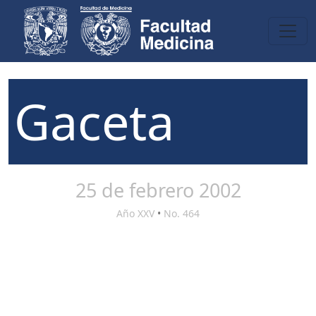
Gaceta
25 de febrero 2002
Año XXV
•
No. 464