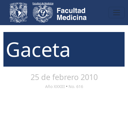
Gaceta
25 de febrero 2010
Año XXXIII
•
No. 616