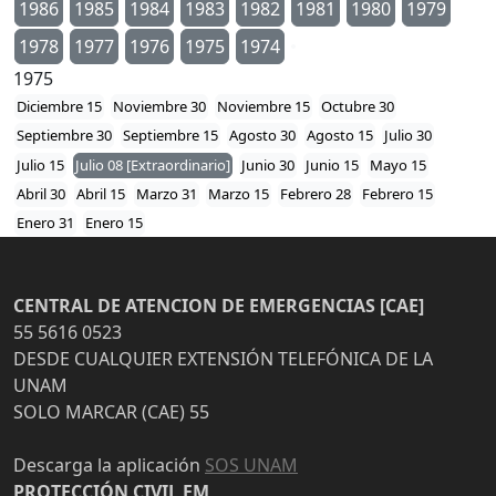
1986
1985
1984
1983
1982
1981
1980
1979
1978
1977
1976
1975
1974
1975
Diciembre 15
Noviembre 30
Noviembre 15
Octubre 30
Septiembre 30
Septiembre 15
Agosto 30
Agosto 15
Julio 30
Julio 15
Julio 08 [Extraordinario]
Junio 30
Junio 15
Mayo 15
Abril 30
Abril 15
Marzo 31
Marzo 15
Febrero 28
Febrero 15
Enero 31
Enero 15
CENTRAL DE ATENCION DE EMERGENCIAS [CAE]
55 5616 0523
DESDE CUALQUIER EXTENSIÓN TELEFÓNICA DE LA
UNAM
SOLO MARCAR (CAE) 55
Descarga la aplicación
SOS UNAM
PROTECCIÓN CIVIL FM