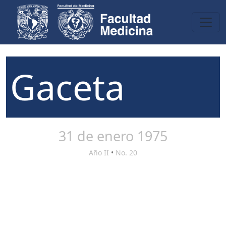
Gaceta
31 de enero 1975
Año II
•
No. 20