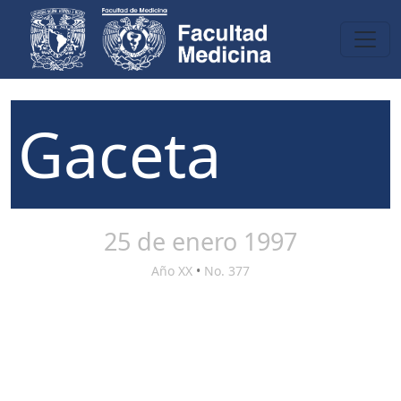
Gaceta
25 de enero 1997
Año XX
•
No. 377