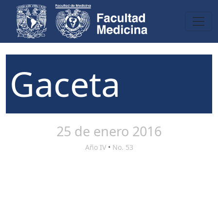
Gaceta
25 de enero 2016
Año IV
•
No. 53