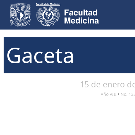
Gaceta
15 de enero d
Año VIII
•
No. 13