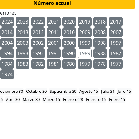
Número actual
eriores
2024
2023
2022
2021
2020
2019
2018
2017
2014
2013
2012
2011
2010
2009
2008
2007
2004
2003
2002
2001
2000
1999
1998
1997
1994
1993
1992
1991
1990
1989
1988
1987
1984
1983
1982
1981
1980
1979
1978
1977
1974
oviembre 30
Octubre 30
Septiembre 30
Agosto 15
Julio 31
Julio 15
15
Abril 30
Marzo 30
Marzo 15
Febrero 28
Febrero 15
Enero 15