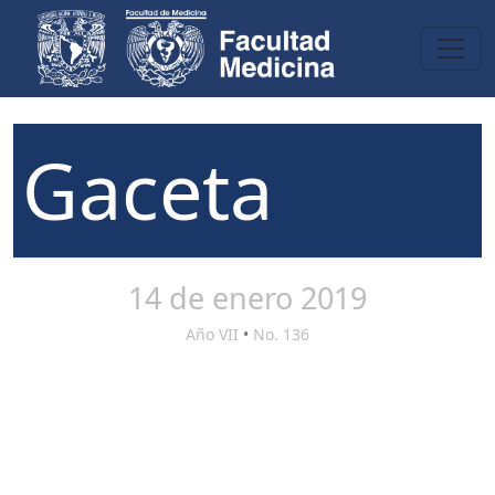
Gaceta
14 de enero 2019
Año VII
•
No. 136