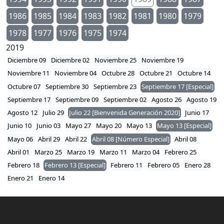
1986
1985
1984
1983
1982
1981
1980
1979
1978
1977
1976
1975
1974
2019
Diciembre 09
Diciembre 02
Noviembre 25
Noviembre 19
Noviembre 11
Noviembre 04
Octubre 28
Octubre 21
Octubre 14
Octubre 07
Septiembre 30
Septiembre 23
Septiembre 17 [Especial]
Septiembre 17
Septiembre 09
Septiembre 02
Agosto 26
Agosto 19
Agosto 12
Julio 29
Julio 22 [Bienvenida Generación 2020]
Junio 17
Junio 10
Junio 03
Mayo 27
Mayo 20
Mayo 13
Mayo 13 [Especial]
Mayo 06
Abril 29
Abril 22
Abril 08 [Número Especial]
Abril 08
Abril 01
Marzo 25
Marzo 19
Marzo 11
Marzo 04
Febrero 25
Febrero 18
Febrero 13 [Especial]
Febrero 11
Febrero 05
Enero 28
Enero 21
Enero 14