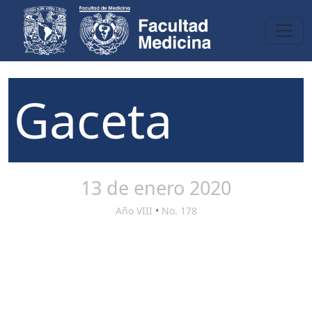
Gaceta
13 de enero 2020
Año VIII
•
No. 178