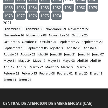
1986
1985
1984
1983
1982
1981
1980
1979
1978
1977
1976
1975
1974
2021
Diciembre 13
Diciembre 06
Noviembre 29
Noviembre 22
Noviembre 16
Noviembre 08
Noviembre 03
Octubre 25
Octubre 18
Octubre 11
Octubre 04
Septiembre 27
Septiembre 20
Septiembre 13
Septiembre 06
Agosto 30
Agosto 23
Agosto 16
Agosto 09
Agosto 02
Julio 26
Junio 28
Junio 21
Junio 14
Junio 07
Mayo 31
Mayo 24
Mayo 17
Mayo 11
Mayo 03
Abril 26
Abril 19
Abril 12
Abril 05
Marzo 22
Marzo 16
Marzo 08
Marzo 01
Febrero 22
Febrero 15
Febrero 08
Febrero 02
Enero 25
Enero 18
Enero 11
Enero 04
CENTRAL DE ATENCION DE EMERGENCIAS [CAE]