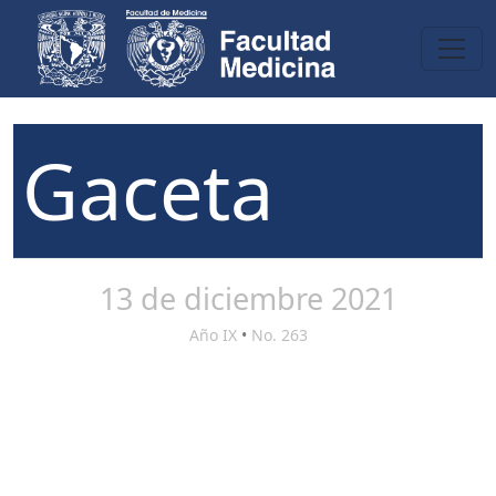
Gaceta
13 de diciembre 2021
Año IX
•
No. 263