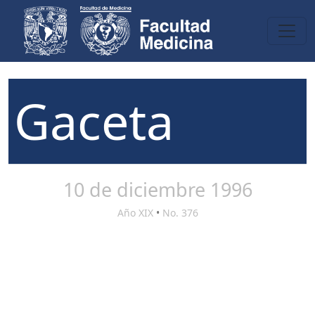
Gaceta
10 de diciembre 1996
Año XIX
•
No. 376