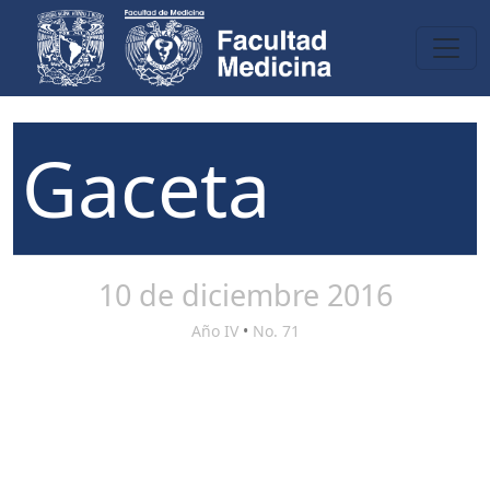
Gaceta
10 de diciembre 2016
Año IV
•
No. 71