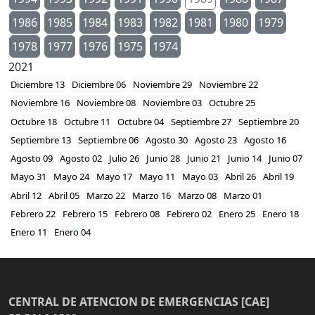
1986
1985
1984
1983
1982
1981
1980
1979
1978
1977
1976
1975
1974
2021
Diciembre 13
Diciembre 06
Noviembre 29
Noviembre 22
Noviembre 16
Noviembre 08
Noviembre 03
Octubre 25
Octubre 18
Octubre 11
Octubre 04
Septiembre 27
Septiembre 20
Septiembre 13
Septiembre 06
Agosto 30
Agosto 23
Agosto 16
Agosto 09
Agosto 02
Julio 26
Junio 28
Junio 21
Junio 14
Junio 07
Mayo 31
Mayo 24
Mayo 17
Mayo 11
Mayo 03
Abril 26
Abril 19
Abril 12
Abril 05
Marzo 22
Marzo 16
Marzo 08
Marzo 01
Febrero 22
Febrero 15
Febrero 08
Febrero 02
Enero 25
Enero 18
Enero 11
Enero 04
CENTRAL DE ATENCION DE EMERGENCIAS [CAE]