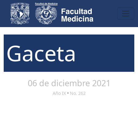
Gaceta
06 de diciembre 2021
Año IX
•
No. 262