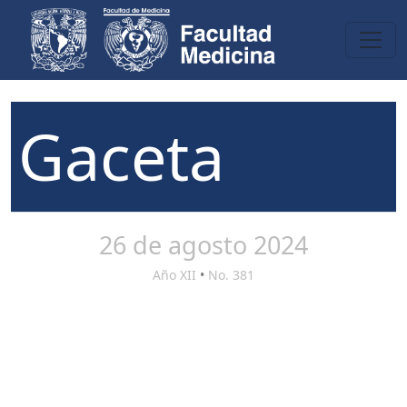
Gaceta
26 de agosto 2024
Año XII
•
No. 381