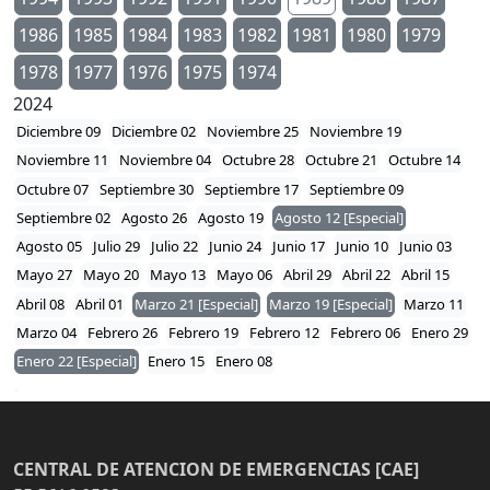
1986
1985
1984
1983
1982
1981
1980
1979
1978
1977
1976
1975
1974
2024
Diciembre 09
Diciembre 02
Noviembre 25
Noviembre 19
Noviembre 11
Noviembre 04
Octubre 28
Octubre 21
Octubre 14
Octubre 07
Septiembre 30
Septiembre 17
Septiembre 09
Septiembre 02
Agosto 26
Agosto 19
Agosto 12 [Especial]
Agosto 05
Julio 29
Julio 22
Junio 24
Junio 17
Junio 10
Junio 03
Mayo 27
Mayo 20
Mayo 13
Mayo 06
Abril 29
Abril 22
Abril 15
Abril 08
Abril 01
Marzo 21 [Especial]
Marzo 19 [Especial]
Marzo 11
Marzo 04
Febrero 26
Febrero 19
Febrero 12
Febrero 06
Enero 29
Enero 22 [Especial]
Enero 15
Enero 08
CENTRAL DE ATENCION DE EMERGENCIAS [CAE]