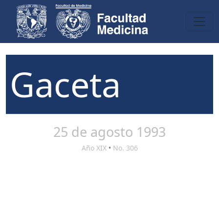
Gaceta
25 de agosto 1993
Año XIX
•
No. 306