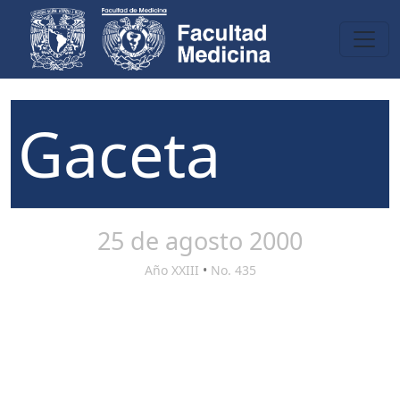
Gaceta
25 de agosto 2000
Año XXIII
•
No. 435