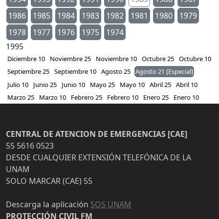
1986
1985
1984
1983
1982
1981
1980
1979
1978
1977
1976
1975
1974
1995
Diciembre 10
Noviembre 25
Noviembre 10
Octubre 25
Octubre 10
Septiembre 25
Septiembre 10
Agosto 25
Agosto 21 [Especial]
Julio 10
Junio 25
Junio 10
Mayo 25
Mayo 10
Abril 25
Abril 10
Marzo 25
Marzo 10
Febrero 25
Febrero 10
Enero 25
Enero 10
CENTRAL DE ATENCION DE EMERGENCIAS [CAE]
55 5616 0523
DESDE CUALQUIER EXTENSIÓN TELEFÓNICA DE LA
UNAM
SOLO MARCAR (CAE) 55
Descarga la aplicación
SOS UNAM
PROTECCIÓN CIVIL FM