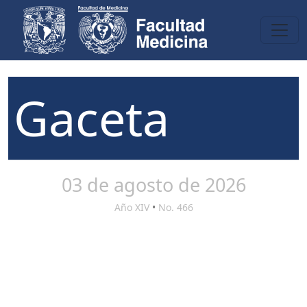
Gaceta
03 de agosto de 2026
Año XIV
•
No. 466