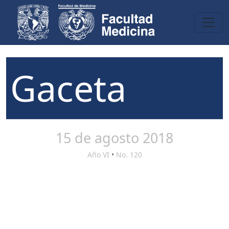
Gaceta
15 de agosto 2018
Año VI
•
No. 120