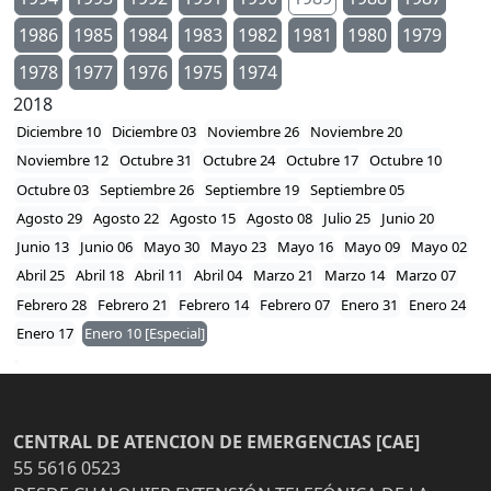
1986
1985
1984
1983
1982
1981
1980
1979
1978
1977
1976
1975
1974
2018
Diciembre 10
Diciembre 03
Noviembre 26
Noviembre 20
Noviembre 12
Octubre 31
Octubre 24
Octubre 17
Octubre 10
Octubre 03
Septiembre 26
Septiembre 19
Septiembre 05
Agosto 29
Agosto 22
Agosto 15
Agosto 08
Julio 25
Junio 20
Junio 13
Junio 06
Mayo 30
Mayo 23
Mayo 16
Mayo 09
Mayo 02
Abril 25
Abril 18
Abril 11
Abril 04
Marzo 21
Marzo 14
Marzo 07
Febrero 28
Febrero 21
Febrero 14
Febrero 07
Enero 31
Enero 24
Enero 17
Enero 10 [Especial]
CENTRAL DE ATENCION DE EMERGENCIAS [CAE]
55 5616 0523