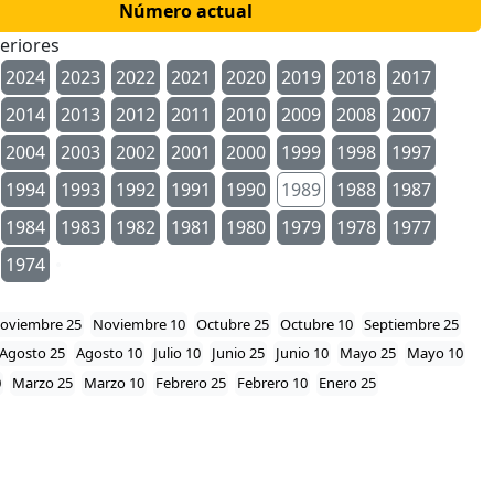
Número actual
eriores
2024
2023
2022
2021
2020
2019
2018
2017
2014
2013
2012
2011
2010
2009
2008
2007
2004
2003
2002
2001
2000
1999
1998
1997
1994
1993
1992
1991
1990
1989
1988
1987
1984
1983
1982
1981
1980
1979
1978
1977
1974
oviembre 25
Noviembre 10
Octubre 25
Octubre 10
Septiembre 25
Agosto 25
Agosto 10
Julio 10
Junio 25
Junio 10
Mayo 25
Mayo 10
0
Marzo 25
Marzo 10
Febrero 25
Febrero 10
Enero 25