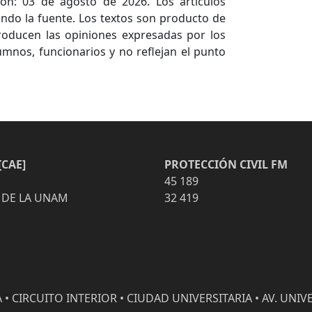
ón: 03 de agosto de 2026. Los artículos
ndo la fuente. Los textos son producto de
producen las opiniones expresadas por los
umnos, funcionarios y no reflejan el punto
CAE]
PROTECCIÓN CIVIL FM
45 189
 DE LA UNAM
32 419
• CIRCUITO INTERIOR • CIUDAD UNIVERSITARIA • AV. UNIVE