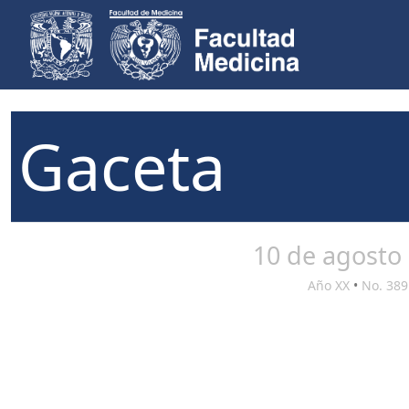
Gaceta
10 de agosto
Año XX
•
No. 389