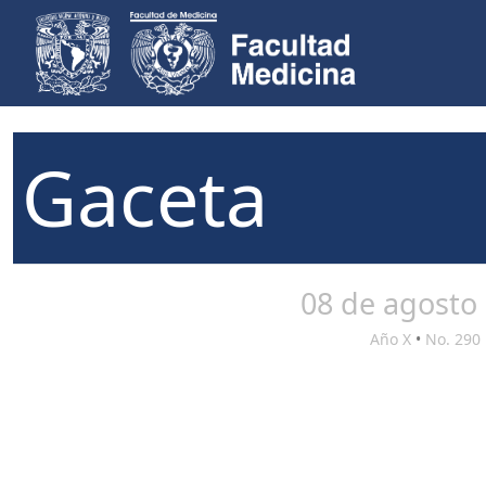
Gaceta
08 de agosto
Año X
•
No. 290