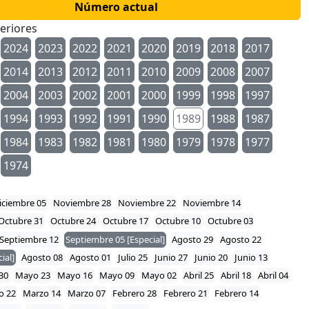
Número actual
eriores
2024
2023
2022
2021
2020
2019
2018
2017
2014
2013
2012
2011
2010
2009
2008
2007
2004
2003
2002
2001
2000
1999
1998
1997
1994
1993
1992
1991
1990
1989
1988
1987
1984
1983
1982
1981
1980
1979
1978
1977
1974
iciembre 05
Noviembre 28
Noviembre 22
Noviembre 14
Octubre 31
Octubre 24
Octubre 17
Octubre 10
Octubre 03
Septiembre 12
Septiembre 05 [Especial]
Agosto 29
Agosto 22
ial]
Agosto 08
Agosto 01
Julio 25
Junio 27
Junio 20
Junio 13
30
Mayo 23
Mayo 16
Mayo 09
Mayo 02
Abril 25
Abril 18
Abril 04
o 22
Marzo 14
Marzo 07
Febrero 28
Febrero 21
Febrero 14